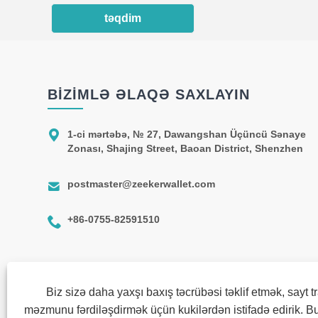
təqdim
BIZIMLƏ ƏLAQƏ SAXLAYIN

1-ci mərtəbə, № 27, Dawangshan Üçüncü Sənaye
Zonası, Shajing Street, Baoan District, Shenzhen

postmaster@zeekerwallet.com

+86-0755-82591510
Biz sizə daha yaxşı baxış təcrübəsi təklif etmək, sayt tr
məzmunu fərdiləşdirmək üçün kukilərdən istifadə edirik. Bu