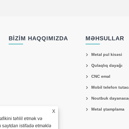
BIZIM HAQQIMIZDA
MƏHSULLAR
Metal pul kisəsi
Qulaqlıq dayağı
CNC emal
Mobil telefon tutac
Noutbuk dayanaca
Metal ştamplama
X
afikini təhlil etmək və
 saytdan istifadə etməklə