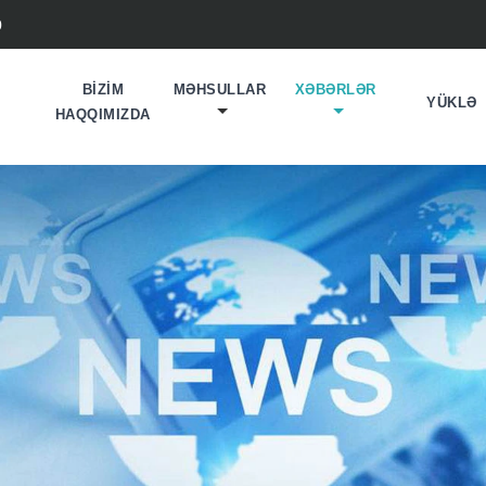
0
BIZIM
MƏHSULLAR
XƏBƏRLƏR
YÜKLƏ
HAQQIMIZDA