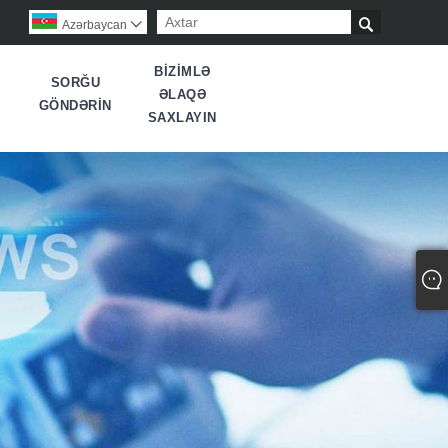

Azərbaycan

BIZIMLƏ
SORĞU
ƏLAQƏ
GÖNDƏRIN
SAXLAYIN