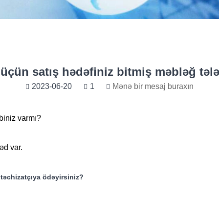
 üçün satış hədəfiniz bitmiş məbləğ təl
2023-06-20
1
Mənə bir mesaj buraxın
əbiniz varmı?
əd var.
təchizatçıya ödəyirsiniz?