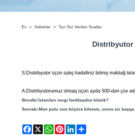
Ev
>
Xəbərlər
>
Tez-Tez Verilən Suallar
Distribyutor
S:
Distribyutor üçün satış hədəfiniz bitmiş məbləğ təl
A:
Distribyutorumuz olmaq üçün ayda 500-dən çox əd
Əvvəlki:
İstənilən rəngi fərdiləşdirə bilərik?
Sonrakı:
Mən pulu sizə köçürə bilərəm, sonra siz başqa 
Facebook
X
WhatsApp
Pinterest
LinkedIn
Share