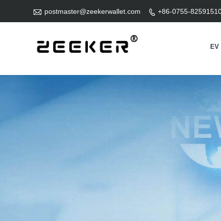

postmaster@zeekerwallet.com
+86-0755-8259151

EV