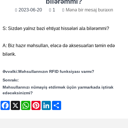
bilərəmmi?
2023-06-20
1
Mənə bir mesaj buraxın
S: Sizdən yalnız bəzi ehtiyat hissələri ala bilərəmmi?
A: Biz hazır məhsulları, eləcə də aksesuarları təmin edə
bilərik.
Əvvəlki:
Məhsullarınızın RFID funksiyası varmı?
Sonrakı:
Məhsullarınızı nümayiş etdirmək üçün yarmarkada iştirak
edəcəksinizmi?
Facebook
X
WhatsApp
Pinterest
LinkedIn
Share