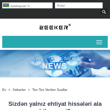
Azərbaycan


Əsas
Ev
>
Xəbərlər
>
Tez-Tez Verilən Suallar
Sizdən yalnız ehtiyat hissələri ala