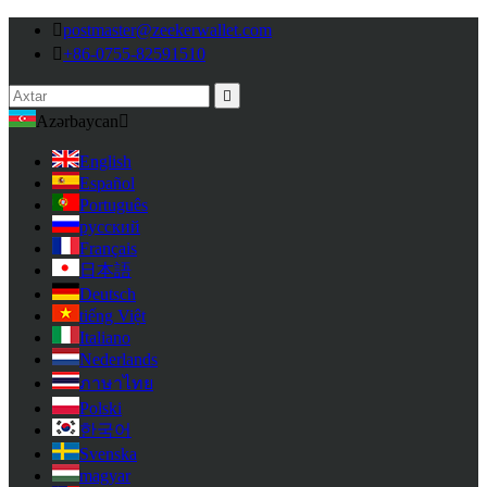

postmaster@zeekerwallet.com

+86-0755-82591510

Azərbaycan

English
Español
Português
русский
Français
日本語
Deutsch
tiếng Việt
Italiano
Nederlands
ภาษาไทย
Polski
한국어
Svenska
magyar