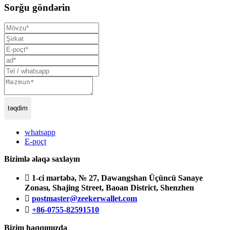
Sorğu göndərin
təqdim
whatsapp
E-poçt
Bizimlə əlaqə saxlayın

1-ci mərtəbə, № 27, Dawangshan Üçüncü Sənaye
Zonası, Shajing Street, Baoan District, Shenzhen

postmaster@zeekerwallet.com

+86-0755-82591510
Bizim haqqımızda