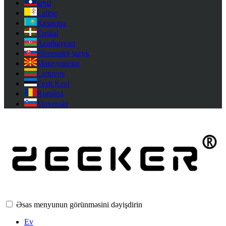
ລາວ
Latine
Қазақша
Euskal
Azərbaycan
Slovenský jazyk
Македонски
Lietuvos
Eesti Keel
Română
Slovenski
Əsas menyunun görünməsini dəyişdirin
Ev