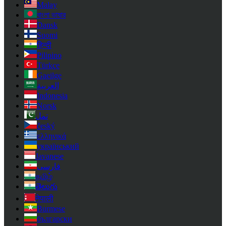
Malay
বাংলা ভাষার
Dansk
Suomi
हिन्दी
Pilipino
Türkçe
Gaeilge
العربية
Indonesia
Norsk‎
تمل
český
ελληνικά
український
Javanese
فارسی
தமிழ்
తెలుగు
नेपाली
Burmese
български