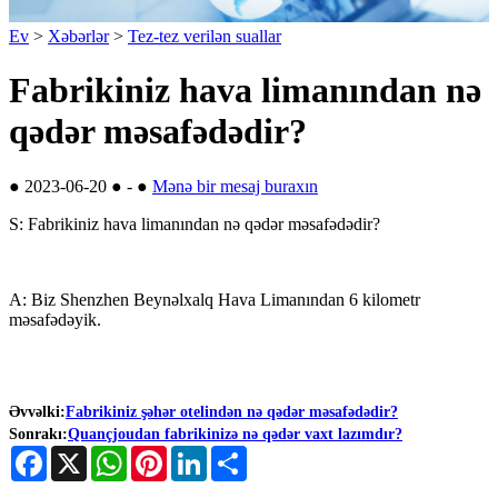
Ev
>
Xəbərlər
>
Tez-tez verilən suallar
Fabrikiniz hava limanından nə
qədər məsafədədir?
●
2023-06-20
●
-
●
Mənə bir mesaj buraxın
S: Fabrikiniz hava limanından nə qədər məsafədədir?
A: Biz Shenzhen Beynəlxalq Hava Limanından 6 kilometr
məsafədəyik.
Əvvəlki:
Fabrikiniz şəhər otelindən nə qədər məsafədədir?
Sonrakı:
Quançjoudan fabrikinizə nə qədər vaxt lazımdır?
Facebook
X
WhatsApp
Pinterest
LinkedIn
Share