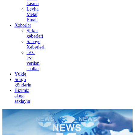
kəsmə
Levha
Metal
Emalı
Xəbərlər
Şirkət
xəbərləri
Sənaye
Xəbərləri
Tez-
tez
verilən
suallar
Yüklə
Sorğu
göndərin
Bizimlə
əlaqə
saxlayın