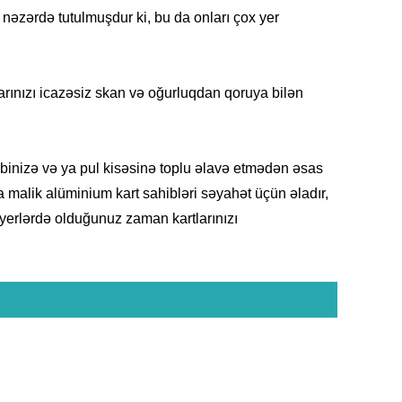
nəzərdə tutulmuşdur ki, bu da onları çox yer
arınızı icazəsiz skan və oğurluqdan qoruya bilən
cibinizə və ya pul kisəsinə toplu əlavə etmədən əsas
 malik alüminium kart sahibləri səyahət üçün əladır,
l yerlərdə olduğunuz zaman kartlarınızı