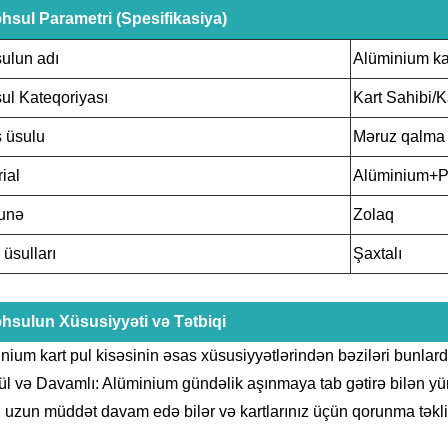
hsul Parametri (Spesifikasiya)
ulun adı
Alüminium kar
ul Kateqoriyası
Kart Sahibi/K
ş üsulu
Məruz qalma
ial
Alüminium+Pl
unə
Zolaq
üsulları
Şaxtalı
hsulun Xüsusiyyəti və Tətbiqi
nium kart pul kisəsinin əsas xüsusiyyətlərindən bəziləri bunlardı
l və Davamlı: Alüminium gündəlik aşınmaya tab gətirə bilən yü
i uzun müddət davam edə bilər və kartlarınız üçün qorunma təklif