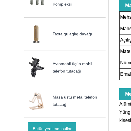
Kompleksi
Mə
Məhs
Məhs
Taxta qulaqlıq dayağı
Açılı
Mater
Nüm
Avtomobil üçün mobil
telefon tutacağı
Emal 
Mə
Masa üstü metal telefon
Alümi
tutacağı
Yüngü
kisəs
Bütün yeni məhsullar