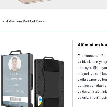
>
Alüminium Kart Pul Kisəsi
Alüminium kart
Fabrikamızdan Zeek
və biz sizə ən yaxşı
edəcəyik. Şirkət ya
müştəri, yüksək key
sadiq qalmış və hə
detalını sənətkarlıq
və davamlı alüminiu
və onların əyilməsin