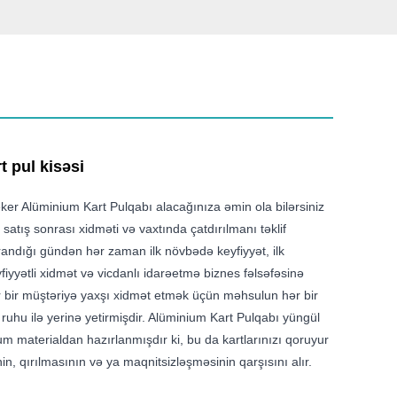
 pul kisəsi
er Alüminium Kart Pulqabı alacağınıza əmin ola bilərsiniz
 satış sonrası xidməti və vaxtında çatdırılmanı təklif
randığı gündən hər zaman ilk növbədə keyfiyyət, ilk
fiyyətli xidmət və vicdanlı idarəetmə biznes fəlsəfəsinə
r bir müştəriyə yaxşı xidmət etmək üçün məhsulun hər bir
 ruhu ilə yerinə yetirmişdir. Alüminium Kart Pulqabı yüngül
m materialdan hazırlanmışdır ki, bu da kartlarınızı qoruyur
in, qırılmasının və ya maqnitsizləşməsinin qarşısını alır.