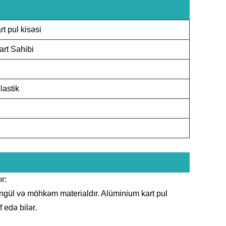
t pul kisəsi
art Sahibi
astik
r:
ngül və möhkəm materialdır. Alüminium kart pul
 edə bilər.