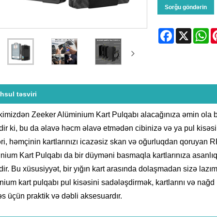
Sorğu göndərin
Facebook
X
Wh
hsul təsviri
kimizdən Zeeker Alüminium Kart Pulqabı alacağınıza əmin ola bilə
dir ki, bu da əlavə həcm əlavə etmədən cibinizə və ya pul kisəsi
əri, həmçinin kartlarınızı icazəsiz skan və oğurluqdan qoruyan RF
nium Kart Pulqabı da bir düyməni basmaqla kartlarınıza asanlı
dir. Bu xüsusiyyət, bir yığın kart arasında dolaşmadan sizə lazım
nium kart pulqabı pul kisəsini sadələşdirmək, kartlarını və nağd
əs üçün praktik və dəbli aksesuardır.