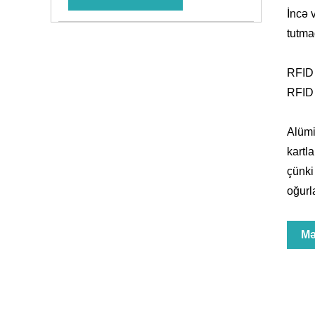
İncə 
tutma
RFID 
RFID 
Alümi
kartl
çünki
oğurl
Mə