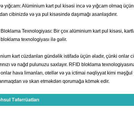
və yığcam: Alüminium kart pul kisəsi incə və yığcam olmaq üçün 
dan cibinizdə və ya pul kisəsində daşımağı asanlaşdırır.
Bloklama Texnologiyası: Bir çox alüminium kart pul kisəsi, kartl
bloklama texnologiyası ilə gəlir.
nium kart cüzdanları gündəlik istifadə üçün əladır, çünki onlar 
arınızı və nağd pulunuzu saxlayır. RFID bloklama texnologiyasına
 onlar hava limanları, otellər və ya ictimai nəqliyyat kimi məşğu
anmaqdan və skan etməkdən qorumağa kömək edir.
hsul Təfərrüatları