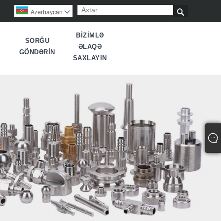

Azərbaycan

BIZIMLƏ
SORĞU
ƏLAQƏ
GÖNDƏRIN
SAXLAYIN