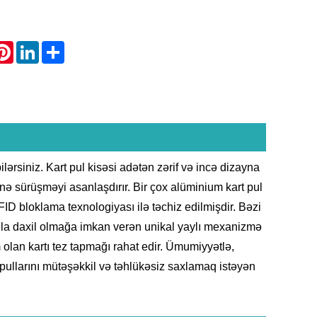
atsApp
Pinterest
LinkedIn
Share
rsiniz. Kart pul kisəsi adətən zərif və incə dizayna
nə sürüşməyi asanlaşdırır. Bir çox alüminium kart pul
ID bloklama texnologiyası ilə təchiz edilmişdir. Bəzi
qla daxil olmağa imkan verən unikal yaylı mexanizmə
 olan kartı tez tapmağı rahat edir. Ümumiyyətlə,
 pullarını mütəşəkkil və təhlükəsiz saxlamaq istəyən