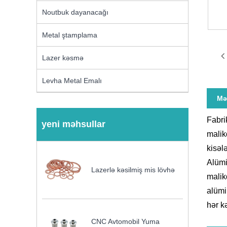
Noutbuk dayanacağı
Metal ştamplama
Lazer kəsmə
Levha Metal Emalı
Mə
Fabri
yeni məhsullar
malik
kisəl
Alümi
Lazerlə kəsilmiş mis lövhə
malik
alümi
hər k
CNC Avtomobil Yuma