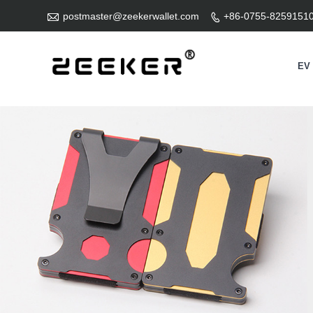

postmaster@zeekerwallet.com
+86-0755-8259151

EV