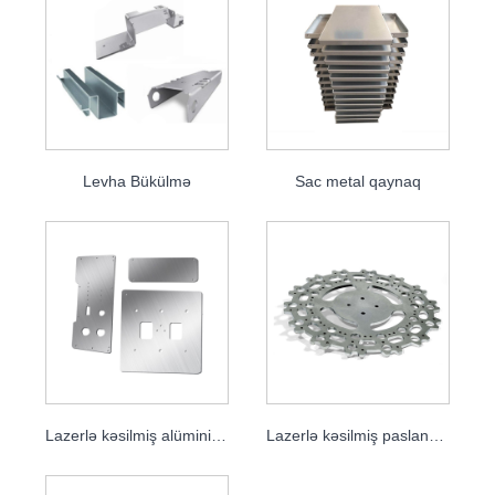
Levha Bükülmə
Sac metal qaynaq
Lazerlə kəsilmiş alüminium təbəqə
Lazerlə kəsilmiş paslanmayan polad təbəqə