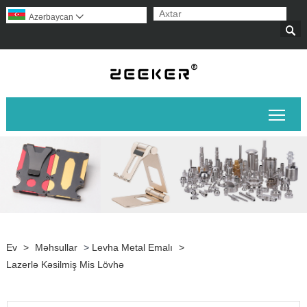
Azərbaycan


Əsas
Ev
>
Məhsullar
>
Levha Metal Emalı
>
Lazerlə Kəsilmiş Mis Lövhə