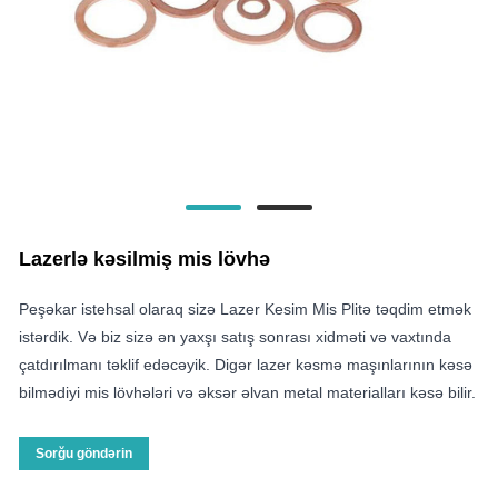
Lazerlə kəsilmiş mis lövhə
Peşəkar istehsal olaraq sizə Lazer Kesim Mis Plitə təqdim etmək
istərdik. Və biz sizə ən yaxşı satış sonrası xidməti və vaxtında
çatdırılmanı təklif edəcəyik. Digər lazer kəsmə maşınlarının kəsə
bilmədiyi mis lövhələri və əksər əlvan metal materialları kəsə bilir.
Sorğu göndərin