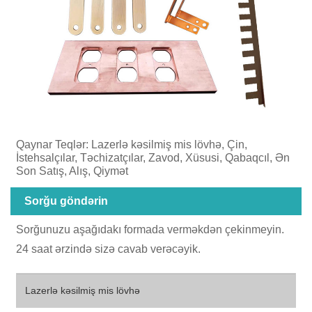
Qaynar Teqlər: Lazerlə kəsilmiş mis lövhə, Çin,
İstehsalçılar, Təchizatçılar, Zavod, Xüsusi, Qabaqcıl, Ən
Son Satış, Alış, Qiymət
Sorğu göndərin
Sorğunuzu aşağıdakı formada verməkdən çekinmeyin.
24 saat ərzində sizə cavab verəcəyik.