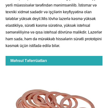
yerli müəssisələr tərəfindən mənimsənilib. İstismar və
texniki xidmət sadədir və işçilərin keyfiyyətinə olan
tələblər yüksək deyil.Mis lövhə lazerlə kəsmə yüksək
elastikliyə, sürətli kəsmə sürətinə, yüksək istehsal
səmərəliliyinə və qısa istehsal dövrünə malikdir. Lazerlər
həm sadə, həm də mürəkkəb hissələrin sürətli prototipini
kəsmək üçün istifadə edilə bilər.
Məhsul Təfərrüatları