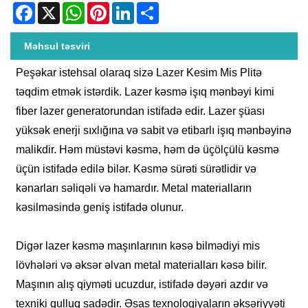
Facebook
X
WhatsApp
Pinterest
LinkedIn
Share
Məhsul təsviri
Peşəkar istehsal olaraq sizə Lazer Kesim Mis Plitə
təqdim etmək istərdik. Lazer kəsmə işıq mənbəyi kimi
fiber lazer generatorundan istifadə edir. Lazer şüası
yüksək enerji sıxlığına və sabit və etibarlı işıq mənbəyinə
malikdir. Həm müstəvi kəsmə, həm də üçölçülü kəsmə
üçün istifadə edilə bilər. Kəsmə sürəti sürətlidir və
kənarları səliqəli və hamardır. Metal materialların
kəsilməsində geniş istifadə olunur.
Digər lazer kəsmə maşınlarının kəsə bilmədiyi mis
lövhələri və əksər əlvan metal materialları kəsə bilir.
Maşının alış qiyməti ucuzdur, istifadə dəyəri azdır və
texniki qulluq sadədir. Əsas texnologiyaların əksəriyyəti