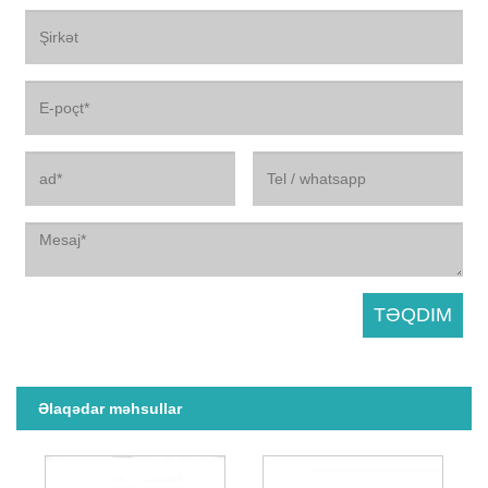
Əlaqədar məhsullar