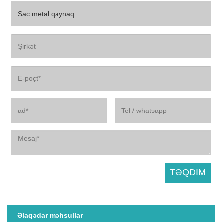
Əlaqədar məhsullar