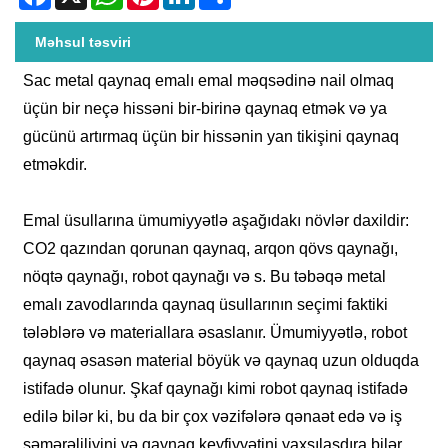
Məhsul təsviri
Sac metal qaynaq emalı emal məqsədinə nail olmaq
üçün bir neçə hissəni bir-birinə qaynaq etmək və ya
gücünü artırmaq üçün bir hissənin yan tikişini qaynaq
etməkdir.
Emal üsullarına ümumiyyətlə aşağıdakı növlər daxildir:
CO2 qazından qorunan qaynaq, arqon qövs qaynağı,
nöqtə qaynağı, robot qaynağı və s. Bu təbəqə metal
emalı zavodlarında qaynaq üsullarının seçimi faktiki
tələblərə və materiallara əsaslanır. Ümumiyyətlə, robot
qaynaq əsasən material böyük və qaynaq uzun olduqda
istifadə olunur. Şkaf qaynağı kimi robot qaynaq istifadə
edilə bilər ki, bu da bir çox vəzifələrə qənaət edə və iş
səmərəliliyini və qaynaq keyfiyyətini yaxşılaşdıra bilər.