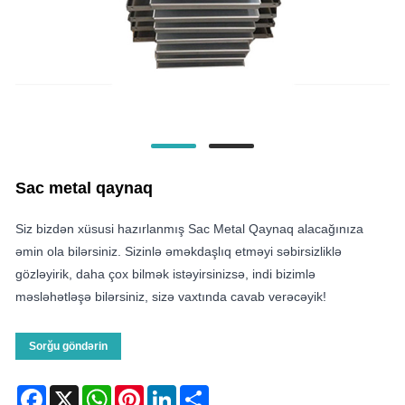
Sac metal qaynaq
Siz bizdən xüsusi hazırlanmış Sac Metal Qaynaq alacağınıza
əmin ola bilərsiniz. Sizinlə əməkdaşlıq etməyi səbirsizliklə
gözləyirik, daha çox bilmək istəyirsinizsə, indi bizimlə
məsləhətləşə bilərsiniz, sizə vaxtında cavab verəcəyik!
Sorğu göndərin
Facebook
X
WhatsApp
Pinterest
LinkedIn
Share