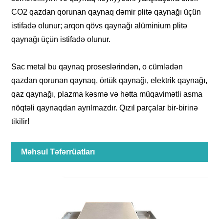
CO2 qazdan qorunan qaynaq dəmir plitə qaynağı üçün
istifadə olunur; arqon qövs qaynağı alüminium plitə
qaynağı üçün istifadə olunur.
Sac metal bu qaynaq proseslərindən, o cümlədən
qazdan qorunan qaynaq, örtük qaynağı, elektrik qaynağı,
qaz qaynağı, plazma kəsmə və hətta müqavimətli asma
nöqtəli qaynaqdan ayrılmazdır. Qızıl parçalar bir-birinə
tikilir!
Məhsul Təfərrüatları