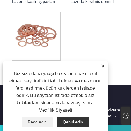
Lazerlə kəsilmiş paslanmayan polad təbəqə
Lazerlə kəsilmiş dəmir lövhə
X
Lazerlə kəsilmiş mis lövhə
Biz sizə daha yaxşı baxış təcrübəsi təklif
etmək, sayt trafikini təhlil etmək və məzmunu
fərdiləşdirmək üçün kukilərdən istifadə
edirik. Bu saytdan istifadə etməklə siz
kukilərdən istifadəmizlə razılaşırsınız.
Məxfilik Siyasəti
Copyright © 2023 Shenzhen Hongtai Electronic Hardware
Co., Ltd. - Metal Pulqabı, Metal Ştamplama, CNC Emalı -
Bütün Hüquqlar Qorunur
Rədd edin
Qəbul edin
whatsapp
E-poçt