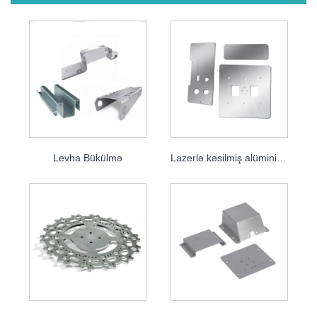
Levha Bükülmə
Lazerlə kəsilmiş alüminium təbəqə