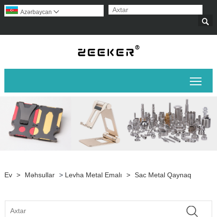
Azərbaycan


Əsas
Ev
>
Məhsullar
>
Levha Metal Emalı
>
Sac Metal Qaynaq