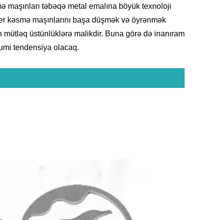
ə maşınları təbəqə metal emalına böyük texnoloji
lazer kəsmə maşınlarını başa düşmək və öyrənmək
an mütləq üstünlüklərə malikdir. Buna görə də inanıram
umi tendensiya olacaq.