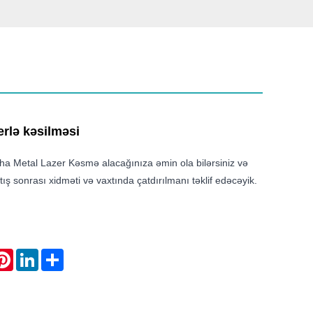
erlə kəsilməsi
a Metal Lazer Kəsmə alacağınıza əmin ola bilərsiniz və
tış sonrası xidməti və vaxtında çatdırılmanı təklif edəcəyik.
atsApp
Pinterest
LinkedIn
Share