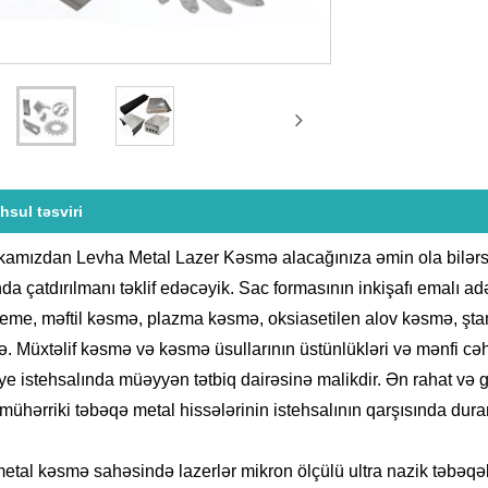
hsul təsviri
kamızdan Levha Metal Lazer Kəsmə alacağınıza əmin ola bilərsini
nda çatdırılmanı təklif edəcəyik. Sac formasının inkişafı emalı ad
leme, məftil kəsmə, plazma kəsmə, oksiasetilen alov kəsmə, şt
. Müxtəlif kəsmə və kəsmə üsullarının üstünlükləri və mənfi cəhət
e istehsalında müəyyən tətbiq dairəsinə malikdir. Ən rahat və
 mühərriki təbəqə metal hissələrinin istehsalının qarşısında duran
etal kəsmə sahəsində lazerlər mikron ölçülü ultra nazik təbəqəl