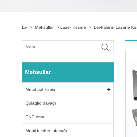
Ev
>
Məhsullar
>
Lazer Kəsmə
>
Levhaların Lazerlə Kə
Məhsullar
Metal pul kisəsi
Qulaqlıq dayağı
CNC emal
Mobil telefon tutacağı