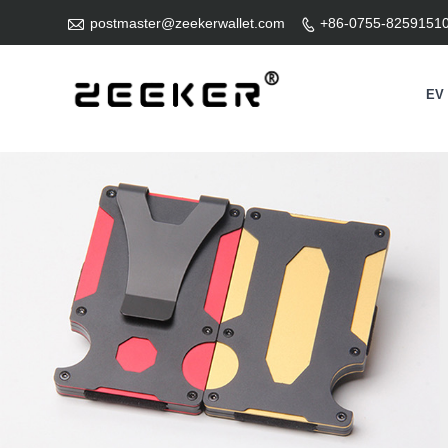

postmaster@zeekerwallet.com
+86-0755-8259151

EV