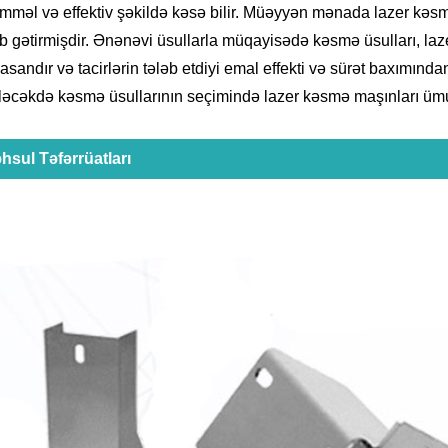
məl və effektiv şəkildə kəsə bilir. Müəyyən mənada lazer kəsm
ab gətirmişdir. Ənənəvi üsullarla müqayisədə kəsmə üsulları, 
asandır və tacirlərin tələb etdiyi emal effekti və sürət baxımınd
ələcəkdə kəsmə üsullarının seçimində lazer kəsmə maşınları üm
hsul Təfərrüatları