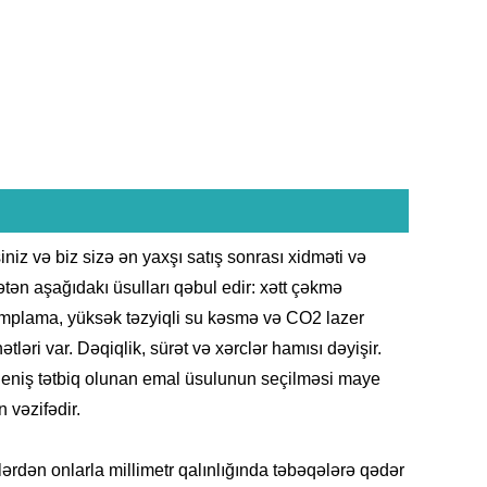
z və biz sizə ən yaxşı satış sonrası xidməti və
ətən aşağıdakı üsulları qəbul edir: xətt çəkmə
amplama, yüksək təzyiqli su kəsmə və CO2 lazer
ləri var. Dəqiqlik, sürət və xərclər hamısı dəyişir.
 geniş tətbiq olunan emal üsulunun seçilməsi maye
 vəzifədir.
ərdən onlarla millimetr qalınlığında təbəqələrə qədər