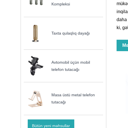
mükəm
Kompleksi
inqil
daha 
ki, g
Taxta qulaqlıq dayağı
Mə
Avtomobil üçün mobil
telefon tutacağı
Masa üstü metal telefon
tutacağı
Bütün yeni məhsullar