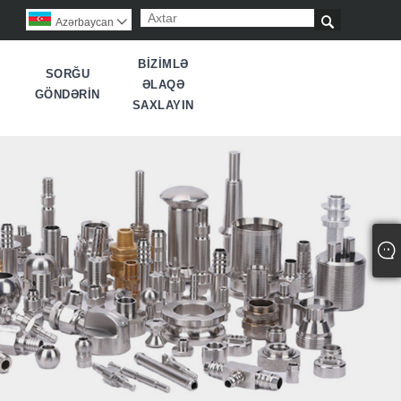

Azərbaycan

BIZIMLƏ
SORĞU
ƏLAQƏ
GÖNDƏRIN
SAXLAYIN