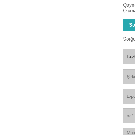
Qayna
Qiym
So
Sorğu