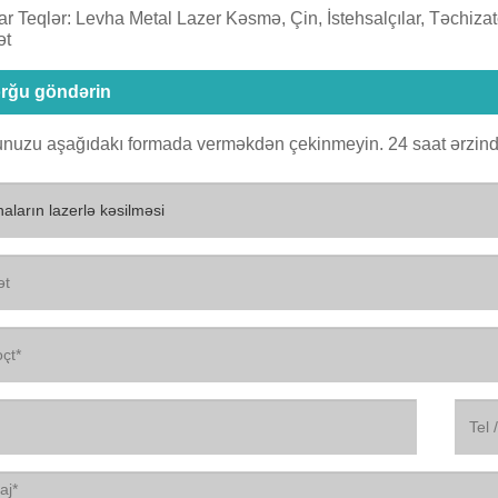
r Teqlər: Levha Metal Lazer Kəsmə, Çin, İstehsalçılar, Təchizatç
ət
rğu göndərin
nuzu aşağıdakı formada verməkdən çekinmeyin. 24 saat ərzind