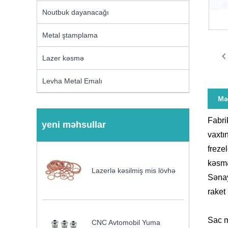
Noutbuk dayanacağı
Metal ştamplama
Lazer kəsmə
Levha Metal Emalı
Mə
Fabri
yeni məhsullar
vaxtı
freze
kəsmə
Lazerlə kəsilmiş mis lövhə
Sənay
raket
Sac m
CNC Avtomobil Yuma