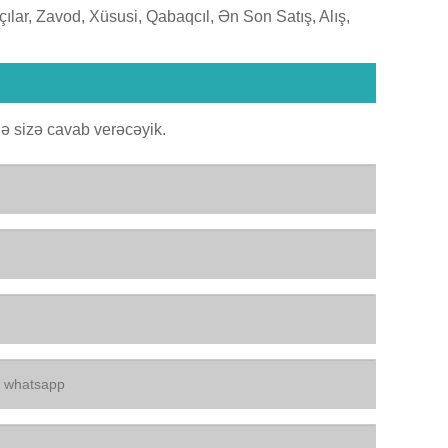
ılar, Zavod, Xüsusi, Qabaqcıl, Ən Son Satış, Alış,
ə sizə cavab verəcəyik.