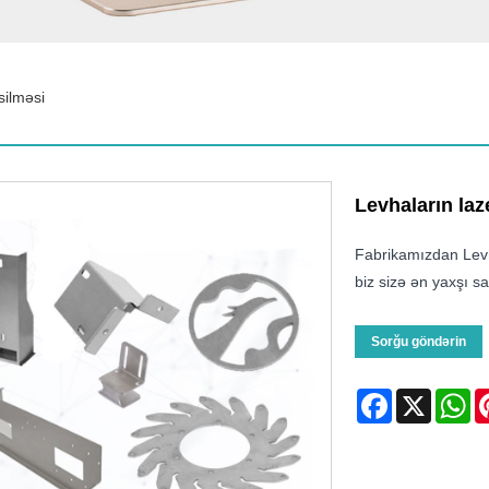
silməsi
Levhaların laz
Fabrikamızdan Levh
biz sizə ən yaxşı sa
Sorğu göndərin
Facebook
X
Wh